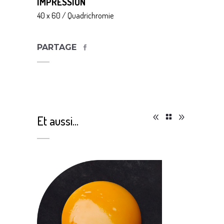
IMPRESSION
40 x 60 / Quadrichromie
PARTAGE
Et aussi...
CROUS Affiches 2015-16
CR